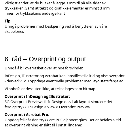
Viktigst er det, at du husker å legge 3 mm til på alle sider av
trykksaken. Samt at tekst og grafikkelementer er minst 3 mm
innenfor trykksakens endelige kant
Tip
Unngå problemer med beskjæring ved å benytte en av våre
skabeloner
.
6. råd – Overprint og output
Unngå å bli overrasket over, at noe forsvinder.
InDesign, Illustrator og Acrobat kan innstilles til alltid og vise overprint
- derved vil du oppdage eventuelle problemer med layoutets fargelag.
Vi anbefaler dessuten ikke, at tekst lages som bitmap.
Overprint i InDesign og Illustrator:
Slå Overprint Preview til i InDesign da vil alt layout simulere det
ferdige trykk: InDesign > View > Overprint Preview.
Overprint i Acrobat Pro:
Oppdag feil når den trykklare PDF gjennemgåes. Det anbefales alltid
at overprint visning er slått til i Innstillingene: