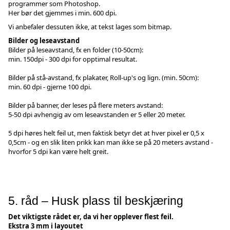
programmer som Photoshop.
Her bør det gjemmes i min. 600 dpi.
Vi anbefaler dessuten ikke, at tekst lages som bitmap.
Bilder og leseavstand
Bilder på leseavstand, fx en folder (10-50cm):
min. 150dpi - 300 dpi for opptimal resultat.
Bilder på stå-avstand, fx plakater, Roll-up's og lign. (min. 50cm):
min. 60 dpi - gjerne 100 dpi.
Bilder på banner, der leses på flere meters avstand:
5-50 dpi avhengig av om leseavstanden er 5 eller 20 meter.
5 dpi høres helt feil ut, men faktisk betyr det at hver pixel er 0,5 x
0,5cm - og en slik liten prikk kan man ikke se på 20 meters avstand -
hvorfor 5 dpi kan være helt greit.
5. råd – Husk plass til beskjæring
Det viktigste rådet er, da vi her opplever flest feil.
Ekstra 3 mm i layoutet