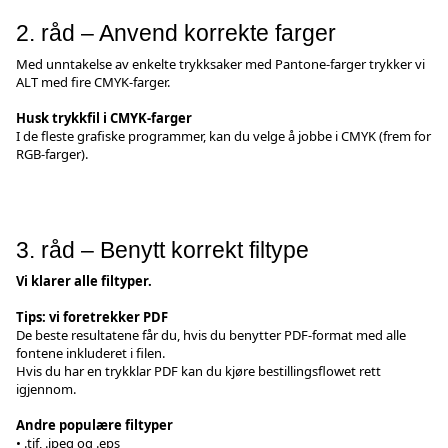
2. råd – Anvend korrekte farger
Med unntakelse av enkelte trykksaker med Pantone-farger trykker vi
ALT med fire CMYK-farger.
Husk trykkfil i CMYK-farger
I de fleste grafiske programmer, kan du velge å jobbe i CMYK (frem for
RGB-farger).
3. råd – Benytt korrekt filtype
Vi klarer alle filtyper.
Tips: vi foretrekker PDF
De beste resultatene får du, hvis du benytter PDF-format med alle
fontene inkluderet i filen.
Hvis du har en trykklar PDF kan du kjøre bestillingsflowet rett
igjennom.
Andre populære filtyper
• .tif, .jpeg og .eps