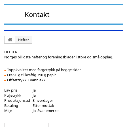
Kontakt
Hefter
HEFTER
Norges billigste hefter og foreningsblader i store og små opplag.
Toppkvalitet med fargetrykk på begge sider
Fra 90 g til kraftig 350 g papir
Offsettrykk + vannlakk
Lav pris
Ja
Puljetrykk
Ja
Produksjonstid
3 hverdager
Betaling
Etter mottak
Miljø
Ja, Svanemerket