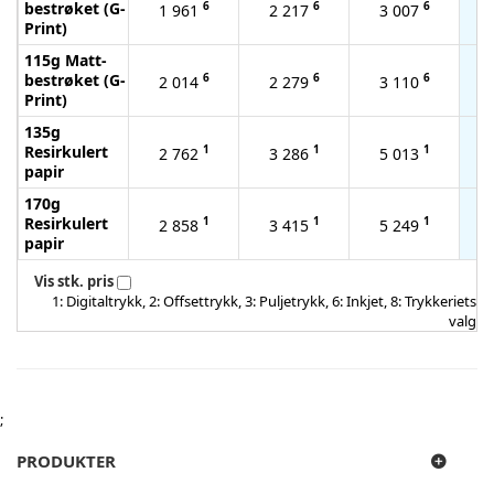
bestrøket (G-
6
6
6
1 961
2 217
3 007
Print)
115g Matt-
bestrøket (G-
6
6
6
2 014
2 279
3 110
Print)
135g
Resirkulert
1
1
1
2 762
3 286
5 013
1
papir
170g
Resirkulert
1
1
1
2 858
3 415
5 249
papir
Vis stk. pris
1: Digitaltrykk, 2: Offsettrykk, 3: Puljetrykk, 6: Inkjet, 8: Trykkeriets
valg
;
PRODUKTER