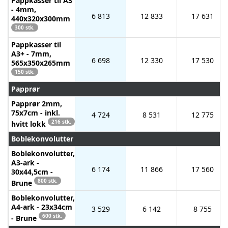
Pappkasser til A3
- 4mm,
6 813
12 833
17 631
440x320x300mm
300 stk.
Pappkasser til
A3+ - 7mm,
6 698
12 330
17 530
565x350x265mm
150 stk.
Papprør
Papprør 2mm,
75x7cm - inkl.
4 724
8 531
12 775
216 stk.
hvitt lokk
Boblekonvolutter
Boblekonvolutter,
A3-ark -
6 174
11 866
17 560
30x44,5cm -
800 stk.
Brune
Boblekonvolutter,
A4-ark - 23x34cm
3 529
6 142
8 755
600 stk.
- Brune