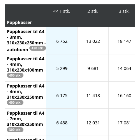
<<
1 stk.
2 stk.
3 stk.
Pappkasser
Pappkasser til A4
- 3mm,
6 752
13 022
18 147
310x230x250mm -
420 stk.
autobunn
Pappkasser til A4
- 4mm,
5 299
9 681
14 064
310x230x100mm
400 stk.
Pappkasser til A4
- 4mm,
6 175
11 418
16 160
310x230x250mm
400 stk.
Pappkasser til A4
- 7mm,
6 488
12 031
17 081
310x230x250mm
300 stk.